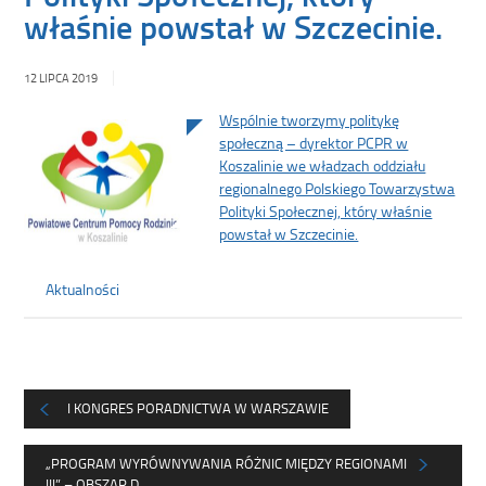
właśnie powstał w Szczecinie.
12 LIPCA 2019
Wspólnie tworzymy politykę
społeczną – dyrektor PCPR w
Koszalinie we władzach oddziału
regionalnego Polskiego Towarzystwa
Polityki Społecznej, który właśnie
powstał w Szczecinie.
Aktualności
I KONGRES PORADNICTWA W WARSZAWIE
„PROGRAM WYRÓWNYWANIA RÓŻNIC MIĘDZY REGIONAMI
III” – OBSZAR D