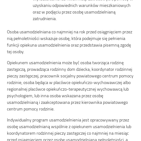
uzyskaniu odpowiednich warunków mieszkaniowych
oraz w podjęciu przez osobę usamodzielnianą
zatrudnienia.
Osoba usamodzielniana co najmniej na rok przed osiągnięciem przez
nią pełnoletniości wskazuje osobę, która podejmuje się pełnienia
funkcji opiekuna usamodzielnienia oraz przedstawia pisemną zgodę
tej osoby.
Opiekunem usamodzielnienia może być osoba tworząca rodzinę
zastępczą, prowadząca rodzinny dom dziecka, koordynator rodzinnej
pieczy zastępczej, pracownik socjalny powiatowego centrum pomocy
rodzinie, osoba będąca w placówce opiekuńczo-wychowawczej albo
regionalnej placówce opiekuńczo-terapeutycznej wychowawcą lub
psychologiem, lub inna osoba wskazana przez osobę
usamodzielnianą i zaakceptowana przez kierownika powiatowego
centrum pomocy rodzinie.
Indywidualny program usamodzielnienia jest opracowywany przez
osobę usamodzielnianą wspólnie z opiekunem usamodzielnienia lub
koordynatorem rodzinnej pieczy zastępczej co najmniej na miesiąc
przed osiągnięciem przez osobę usamodzielnianą pełnoletniości, a