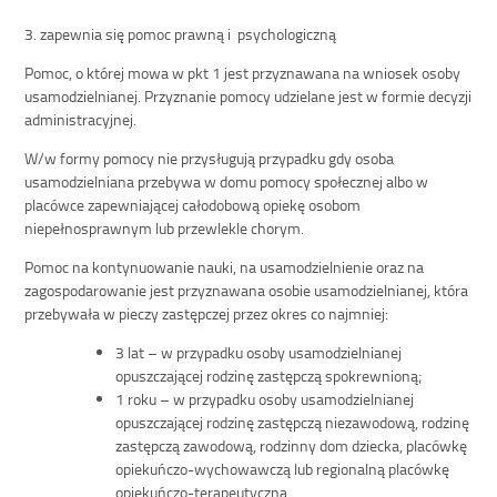
3. zapewnia się pomoc prawną i psychologiczną
Pomoc, o której mowa w pkt 1 jest przyznawana na wniosek osoby
usamodzielnianej. Przyznanie pomocy udzielane jest w formie decyzji
administracyjnej.
W/w formy pomocy nie przysługują przypadku gdy osoba
usamodzielniana przebywa w domu pomocy społecznej albo w
placówce zapewniającej całodobową opiekę osobom
niepełnosprawnym lub przewlekle chorym.
Pomoc na kontynuowanie nauki, na usamodzielnienie oraz na
zagospodarowanie jest przyznawana osobie usamodzielnianej, która
przebywała w pieczy zastępczej przez okres co najmniej:
3 lat – w przypadku osoby usamodzielnianej
opuszczającej rodzinę zastępczą spokrewnioną;
1 roku – w przypadku osoby usamodzielnianej
opuszczającej rodzinę zastępczą niezawodową, rodzinę
zastępczą zawodową, rodzinny dom dziecka, placówkę
opiekuńczo-wychowawczą lub regionalną placówkę
opiekuńczo-terapeutyczną.