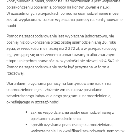
kontynuowanie nauki, pomoc na usamodzielnienie jest wypłacana
po zakończeniu pobierania pomocy na kontynuowanie nauki.
W uzasadnionych przypadkach pomoc na usamodzielnienie może
zostać wypłacona w trakcie wypłacania pomocy na kontynuowanie
nauki.
Pomoc na zagospodarowanie jest wypłacana jednorazowo, nie
później niż do ukończenia przez osobę usamodzielnianą 26. roku
życia, w wysokości nie niższej niż 2 272 zł, a w przypadku osoby
legitymującej się orzeczeniem o umiarkowanym albo znacznym
stopniu niepełnosprawności w wysokości nie niższej niż 4 542 zł.
Pomoc na zagospodarowanie może być przyznana w formie
rzeczowej.
Warunkiem przyznania pomocy na kontynuowanie nauki i na
usamodzielnienie jest złożenie wniosku oraz posiadanie
zatwierdzonego indywidualnego programu usamodzielnienia,
określającego w szczególności:
zakres współdziałania osoby usamodzielnianej z
opiekunem usamodzielnienia,
sposób uzyskania przez osobę usamodzielnianą
wykształcenia lub kwalifikacji zawodowych, pomocy w