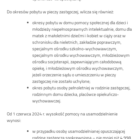
Do okresów pobytu w pieczy zastępczej, wlicza się również:
okresy pobytu w domu pomocy społecznej dla dzieci i
młodzieży niepełnosprawnych intelektualnie, domu dla
matek z małoletnimi dziećmi i kobiet w ciąży oraz w
schronisku dla nieletnich, zakładzie poprawczym,
specjalnym ośrodku szkolno-wychowawczym,
specjalnym ośrodku wychowawczym, młodzieżowym
ośrodku socjoterapii, zapewniającym całodobową
opiekę, i młodzieżowym ośrodku wychowawczym,
jeżeli orzeczenie sądu o umieszczeniu w pieczy
zastępczej nie zostało uchylone;
okres pobytu osoby pełnoletniej w rodzinie zastępczej,
rodzinnym domu dziecka, placówce opiekuńczo-
wychowawczej.
Od 1 czerwca 2024 r. wysokość pomocy na usamodzielnienie
wynosi:
w przypadku osoby usamodzielnianej opuszczającej
rodzinę zastępczą spokrewnioną – nie mniej niż 4 998