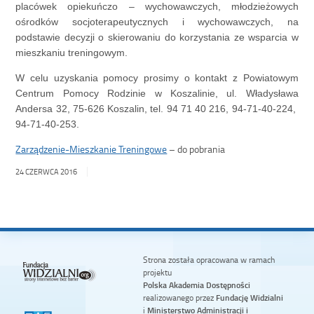
placówek opiekuńczo – wychowawczych, młodzieżowych
ośrodków socjoterapeutycznych i wychowawczych, na
podstawie decyzji o skierowaniu do korzystania ze wsparcia w
mieszkaniu treningowym.
W celu uzyskania pomocy prosimy o kontakt z Powiatowym
Centrum Pomocy Rodzinie w Koszalinie, ul. Władysława
Andersa 32, 75-626 Koszalin, tel. 94 71 40 216, 94-71-40-224,
94-71-40-253.
Zarządzenie-Mieszkanie Treningowe
– do pobrania
24 CZERWCA 2016
Strona została opracowana w ramach
projektu
Polska Akademia Dostępności
realizowanego przez
Fundację Widzialni
i
Ministerstwo Administracji i