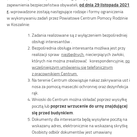
od dnia 29 listopada 2021
zapewnienia bezpieczeństwa obywateli,
r
.
wprowadzone zostają następujące rodzaje i formy ograniczenia
w wykonywaniu zadań przez Powiatowe Centrum Pomocy Rodzinie
w Koszalinie:
Zadania realizowane są z wyłączeniem bezpośredniej
obsługi interesantów .
Bezpośrednia obsługa interesanta możliwa jest przy
realizacji spraw
niezbędnych
, niecierpiących zwłoki,
których nie można zrealizować korespondencyjnie,
po
wcześniejszym umówieniu się telefonicznym
z pracownikiem Centrum.
Na terenie Centrum obowiązuje nakaz zakrywania ust i
nosa za pomocą maseczki ochronnej oraz dezynfekcja
rąk.
Wnioski do Centrum można składać poprzez wysyłkę
poprzez wrzucenie do urny znajdującej
pocztą lub
się przed budynkiem
.
Dokumenty dla interesanta będą wysyłane pocztą na
wskazany adres, elektronicznie na wskazaną skrytkę.
Osobisty odbiór dokumentów jest umawiany