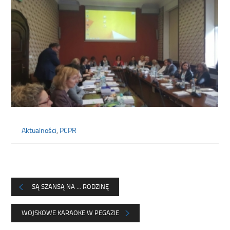
Aktualności
,
PCPR
SĄ SZANSĄ NA … RODZINĘ
WOJSKOWE KARAOKE W PEGAZIE