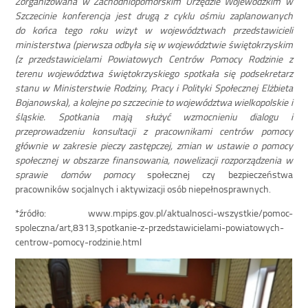
Zorganizowana w Zachodniopomorskim Urzędzie Wojewódzkim w
Szczecinie konferencja jest drugą z cyklu ośmiu zaplanowanych
do końca tego roku wizyt w województwach przedstawicieli
ministerstwa (pierwsza odbyła się w województwie świętokrzyskim
(z przedstawicielami Powiatowych Centrów Pomocy Rodzinie z
terenu województwa świętokrzyskiego spotkała się podsekretarz
stanu w Ministerstwie Rodziny, Pracy i Polityki Społecznej Elżbieta
Bojanowska), a kolejne po szczecinie to województwa wielkopolskie i
śląskie. Spotkania mają służyć wzmocnieniu dialogu i
przeprowadzeniu konsultacji z pracownikami centrów pomocy
głównie w zakresie pieczy zastępczej, zmian w ustawie o pomocy
społecznej w obszarze finansowania, nowelizacji rozporządzenia w
sprawie domów pomocy
społecznej czy bezpieczeństwa
pracowników socjalnych i aktywizacji osób niepełnosprawnych.
*źródło: www.mpips.gov.pl/aktualnosci-wszystkie/pomoc-
spoleczna/art,8313,spotkanie-z-przedstawicielami-powiatowych-
centrow-pomocy-rodzinie.html