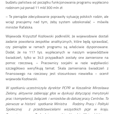
budżetu państwa od początku funkcjonowania programu wypłacono
rodzinom już ponad 11 mld 300 mln zł.
– Te pieniądze zdecydowanie poprawiły sytuację polskich rodzin, ale
wciąż pracujemy nad tym, żeby system udoskonalać – mówiła
minister Rafalska.
Wojewoda Krzysztof Kozłowski podkreślił, że wojewodowie dostali
zadanie powołania zespołów analitycznych, które będą sprawdzać,
czy pieniądze w ramach programu są właściwie dysponowane.
Dodał, że na 117 tys. wypłacanych w naszym województwie
świadczeń, tylko w 343 przypadkach zostały one zamienione na
pomoc rzeczową. – Pracownicy socjalni w razie wątpliwości
szczegółowo weryfikują temat. Skala zamieniania świadczeń z
finansowego na rzeczowy jest stosunkowo niewielka – ocenił
wojewoda Kozłowski.
W spotkaniu uczestniczyła dyrektor PCPR w Koszalinie Mirosława
Zielony, aktywnie zabierając głos w dyskusji dotyczącej merytoryki
prac i kompetencji, bolączek i wniosków do dalszej pracy Centrów. To
pierwsze w historii spotkanie Ministra Rodziny Pracy i Polityki
Społecznej z przedstawicielami wszystkich pcpr w kraju.