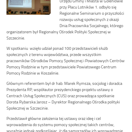
Urzędu Gminy i Miasta w Goleniowie
przy Placu Lotników 1. odbyło się
Regionalne Seminarium o przyszłości
rozwoju usług społecznych z okazji
Dnia Pracownika Socjalnego, którego
organizatorem był Regionalny Ośrodek Polityki Społecznej w
Szczecinie.
W spotkaniu wzięło udział ponad 100 przedstawicieli służb
społecznych z terenu województwa, przede wszystkim
pracowników Ośrodków Pomocy Społecznej i Powiatowych Centrów
Pomocy Rodzinie w tym przedstawiciele Powiatowego Centrum
Pomocy Rodzinie w Koszalinie.
Głównym referentem był dr hab. Marek Rymsza, socjolog i doradca
Prezydenta RP, współautor prezydenckiego projektu ustawy o
Centrach Usług Społecznych (CUS) oraz prowadząca spotkanie
Dorota Rybarska Jarosz – Dyrektor Regionalnego Ośrodka polityki
Społecznej w Szczecinie.
Przedstawił główne założenia tej ustawy oraz ideę i cel
wprowadzenia do systemu pomocy społecznej takich centrów,
wyraźnie jednak podkreślając, iż dla samorządów ich wprowadzenie