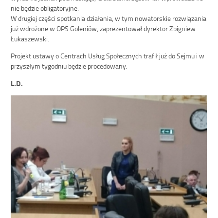
nie będzie obligatoryjne.
W drugiej części spotkania działania, w tym nowatorskie rozwiązania
już wdrożone w OPS Goleniów, zaprezentował dyrektor Zbigniew
Łukaszewski.
Projekt ustawy o Centrach Usług Społecznych trafił już do Sejmu i w
przyszłym tygodniu będzie procedowany.
L.D.