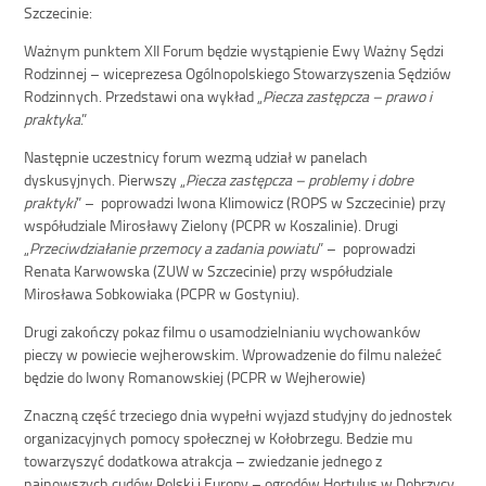
Szczecinie:
Ważnym punktem XII Forum będzie wystąpienie Ewy Ważny Sędzi
Rodzinnej – wiceprezesa Ogólnopolskiego Stowarzyszenia Sędziów
Rodzinnych. Przedstawi ona wykład „
Piecza zastępcza – prawo i
praktyka
.”
Następnie uczestnicy forum wezmą udział w panelach
dyskusyjnych. Pierwszy „
Piecza zastępcza – problemy i dobre
praktyki
” – poprowadzi Iwona Klimowicz (ROPS w Szczecinie) przy
współudziale Mirosławy Zielony (PCPR w Koszalinie). Drugi
„
Przeciwdziałanie przemocy a zadania powiatu
” – poprowadzi
Renata Karwowska (ZUW w Szczecinie) przy współudziale
Mirosława Sobkowiaka (PCPR w Gostyniu).
Drugi zakończy pokaz filmu o usamodzielnianiu wychowanków
pieczy w powiecie wejherowskim. Wprowadzenie do filmu należeć
będzie do Iwony Romanowskiej (PCPR w Wejherowie)
Znaczną część trzeciego dnia wypełni wyjazd studyjny do jednostek
organizacyjnych pomocy społecznej w Kołobrzegu. Bedzie mu
towarzyszyć dodatkowa atrakcja – zwiedzanie jednego z
najnowszych cudów Polski i Europy – ogrodów Hortulus w Dobrzycy.