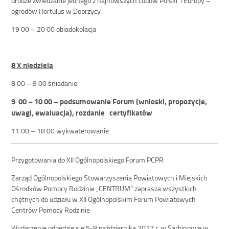
drodze zwiedzanie jednego z najnowszych cudów Polski i Europy –
ogrodów Hortulus w Dobrzycy
19 00 – 20 00 obiadokolacja
8 X niedziela
8 00 – 9 00 śniadanie
9 00 – 10 00 –
podsumowanie Forum (wnioski, propozycje,
uwagi, ewaluacja), rozdanie certyfikatów
11 00 – 18 00 wykwaterowanie
Przygotowania do XII Ogólnopolskiego Forum PCPR
Zarząd Ogólnopolskiego Stowarzyszenia Powiatowych i Miejskich
Ośrodków Pomocy Rodzinie „CENTRUM” zaprasza wszystkich
chętnych do udziału w XII Ogólnopolskim Forum Powiatowych
Centrów Pomocy Rodzinie
Wydarzenie odbędzie się 5-8 października 2017 r. w Sarbinowie w