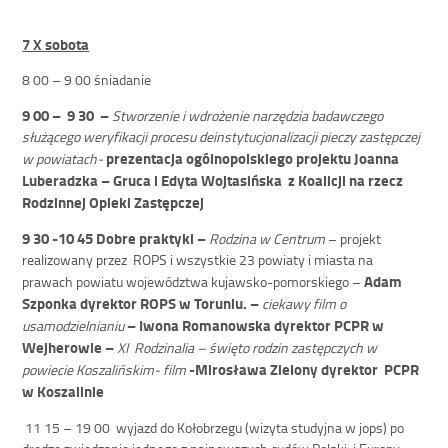
7 X sobota
8 00 – 9 00 śniadanie
9 00 – 9 30
–
Stworzenie i wdrożenie narzędzia badawczego
służącego weryfikacji procesu deinstytucjonalizacji pieczy zastępczej
prezentacja
ogólnopolskiego projektu Joanna
w powiatach-
Luberadzka – Gruca i Edyta Wojtasińska z Koalicji na rzecz
Rodzinnej Opieki Zastępczej
9 30 -10 45 Dobre praktyki
–
Rodzina w Centrum
– projekt
realizowany przez ROPS i wszystkie 23 powiaty i miasta na
Adam
prawach powiatu województwa kujawsko-pomorskiego –
Szponka dyrektor ROPS w Toruniu.
–
ciekawy film o
– Iwona Romanowska dyrektor PCPR w
usamodzielnianiu
Wejherowie
–
XI Rodzinalia – święto rodzin zastępczych w
-Mirosława Zielony dyrektor PCPR
powiecie Koszalińskim- film
w Koszalinie
11 15 – 19 00 wyjazd do Kołobrzegu (wizyta studyjna w jops) po