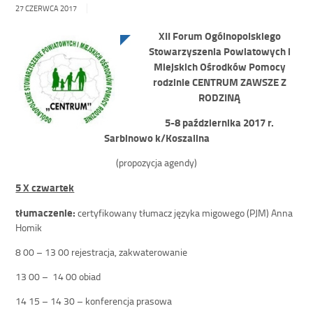
27 CZERWCA 2017
XII Forum Ogólnopolskiego
Stowarzyszenia Powiatowych i
Miejskich Ośrodków Pomocy
rodzinie CENTRUM
ZAWSZE Z
RODZINĄ
5-8 października 2017 r.
Sarbinowo k/Koszalina
(propozycja agendy)
5 X czwartek
tłumaczenie:
certyfikowany tłumacz języka migowego (PJM) Anna
Homik
8 00 – 13 00 rejestracja, zakwaterowanie
13 00 – 14 00 obiad
14 15 – 14 30 – konferencja prasowa