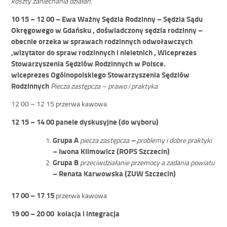
koszty zaniechania działań
.
10 15 – 12 00 – Ewa Ważny Sędzia Rodzinny – Sędzia Sądu
Okręgowego w Gdańsku , doświadczony sędzia rodzinny –
obecnie orzeka w sprawach rodzinnych odwoławczych
,wizytator do spraw rodzinnych i nieletnich , Wiceprezes
Stowarzyszenia Sędziów Rodzinnych w Polsce.
wiceprezes Ogólnopolskiego Stowarzyszenia Sędziów
Rodzinnych
Piecza zastępcza – prawo i praktyka
12 00 – 12 15 przerwa kawowa
12 15 – 14 00 panele dyskusyjne (do wyboru)
Grupa A
–
piecza zastępcza
problemy i dobre praktyki
– Iwona Klimowicz (ROPS Szczecin)
Grupa B
przeciwdziałanie przemocy a zadania powiatu
– Renata Karwowska (ZUW Szczecin)
17 00 – 17 15
przerwa kawowa
19 00 – 20 00 kolacja i integracja