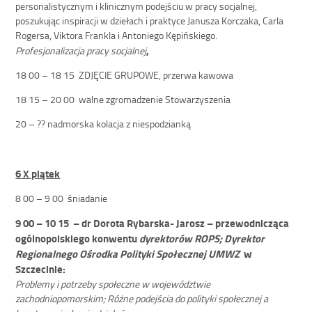
personalistycznym i klinicznym podejściu w pracy socjalnej,
poszukując inspiracji w dziełach i praktyce Janusza Korczaka, Carla
Rogersa, Viktora Frankla i Antoniego Kępińskiego.
,
Profesjonalizacja pracy socjalnej
18 00 – 18 15 ZDJĘCIE GRUPOWE, przerwa kawowa
18 15 – 20 00 walne zgromadzenie Stowarzyszenia
20 – ?? nadmorska kolacja z niespodzianką
6 X piątek
8 00 – 9 00 śniadanie
9 00 – 10 15 –
dr Dorota Rybarska- Jarosz –
przewodnicząca
ogólnopolskiego konwentu
dyrektorów ROPS;
Dyrektor
Regionalnego Ośrodka Polityki Społecznej UMWZ
w
Szczecinie:
Problemy i potrzeby społeczne w województwie
zachodniopomorskim; Różne podejścia do polityki społecznej a