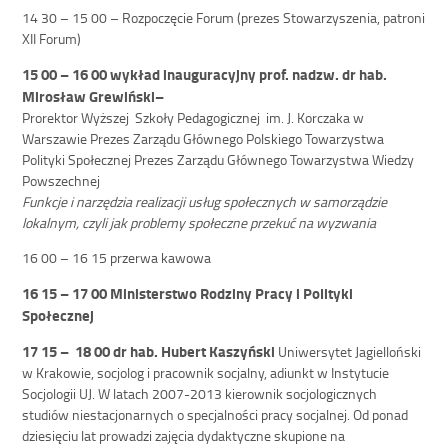
14 30 – 15 00 – Rozpoczęcie Forum (prezes Stowarzyszenia, patroni
XII Forum)
15 00 – 16 00
wykład inauguracyjny prof. nadzw. dr hab.
Mirosław Grewiński–
Prorektor Wyższej Szkoły Pedagogicznej im. J. Korczaka w
Warszawie Prezes Zarządu Głównego Polskiego Towarzystwa
Polityki Społecznej Prezes Zarządu Głównego Towarzystwa Wiedzy
Powszechnej
Funkcje i narzędzia realizacji usług społecznych w samorządzie
lokalnym, czyli jak problemy społeczne przekuć na wyzwania
16 00 – 16 15 przerwa kawowa
16 15 – 17 00
Ministerstwo Rodziny Pracy i Polityki
Społecznej
17 15 – 18 00
dr hab. Hubert Kaszyński
Uniwersytet Jagielloński
w Krakowie, socjolog i pracownik socjalny, adiunkt w Instytucie
Socjologii UJ. W latach 2007-2013 kierownik socjologicznych
studiów niestacjonarnych o specjalności pracy socjalnej. Od ponad
dziesięciu lat prowadzi zajęcia dydaktyczne skupione na