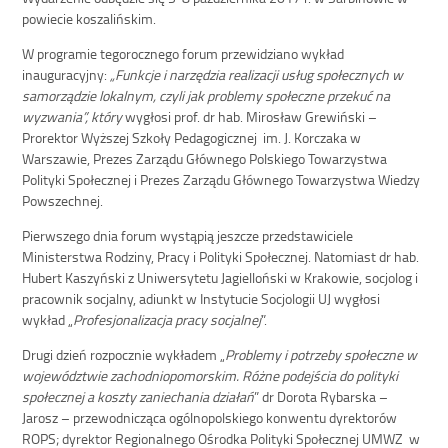
powiecie koszalińskim.
W programie tegorocznego forum przewidziano wykład
inauguracyjny:
„Funkcje i narzędzia realizacji usług społecznych w
samorządzie lokalnym, czyli jak problemy społeczne przekuć na
wyzwania”, który
wygłosi prof. dr hab. Mirosław Grewiński –
Prorektor Wyższej Szkoły Pedagogicznej im. J. Korczaka w
Warszawie, Prezes Zarządu Głównego Polskiego Towarzystwa
Polityki Społecznej i Prezes Zarządu Głównego Towarzystwa Wiedzy
Powszechnej.
Pierwszego dnia forum wystąpią jeszcze przedstawiciele
Ministerstwa Rodziny, Pracy i Polityki Społecznej. Natomiast dr hab.
Hubert Kaszyński z Uniwersytetu Jagielloński w Krakowie, socjolog i
pracownik socjalny, adiunkt w Instytucie Socjologii UJ wygłosi
wykład „
Profesjonalizacja pracy socjalnej
”.
Drugi dzień rozpocznie wykładem „
Problemy i potrzeby społeczne w
województwie zachodniopomorskim. Różne podejścia do polityki
społecznej a koszty zaniechania działań
” dr Dorota Rybarska –
Jarosz – przewodnicząca ogólnopolskiego konwentu dyrektorów
ROPS; dyrektor Regionalnego Ośrodka Polityki Społecznej UMWZ w