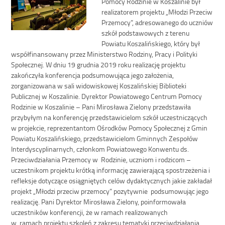
Pomocy Rodzinie w Koszalinie był
realizatorem projektu „Młodzi Przeciw
Przemocy”, adresowanego do uczniów
szkół podstawowych z terenu
Powiatu Koszalińskiego, który był
współfinansowany przez Ministerstwo Rodziny, Pracy i Polityki
Społecznej. W dniu 19 grudnia 2019 roku realizację projektu
zakończyła konferencja podsumowująca jego założenia,
zorganizowana w sali widowiskowej Koszalińskiej Biblioteki
Publicznej w Koszalinie. Dyrektor Powiatowego Centrum Pomocy
Rodzinie w Koszalinie – Pani Mirosława Zielony przedstawiła
przybyłym na konferencję przedstawicielom szkół uczestniczących
w projekcie, reprezentantom Ośrodków Pomocy Społecznej z Gmin
Powiatu Koszalińskiego, przedstawicielom Gminnych Zespołów
Interdyscyplinarnych, członkom Powiatowego Konwentu ds.
Przeciwdziałania Przemocy w Rodzinie, uczniom i rodzicom –
uczestnikom projektu krótką informację zawierającą spostrzeżenia i
refleksje dotyczące osiągniętych celów dydaktycznych jakie zakładał
projekt „Młodzi przeciw przemocy” pozytywnie podsumowując jego
realizację. Pani Dyrektor Mirosława Zielony, poinformowała
uczestników konferencji, że w ramach realizowanych
w ramach projektu szkoleń z zakresu tematyki przeciwdziałania