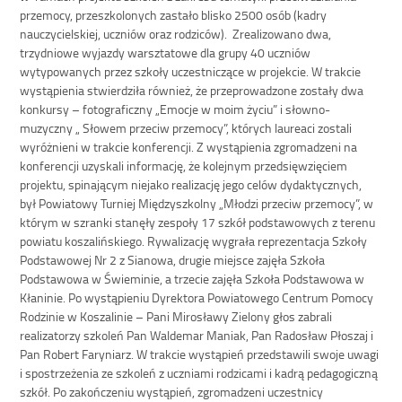
przemocy, przeszkolonych zastało blisko 2500 osób (kadry
nauczycielskiej, uczniów oraz rodziców). Zrealizowano dwa,
trzydniowe wyjazdy warsztatowe dla grupy 40 uczniów
wytypowanych przez szkoły uczestniczące w projekcie. W trakcie
wystąpienia stwierdziła również, że przeprowadzone zostały dwa
konkursy – fotograficzny „Emocje w moim życiu” i słowno-
muzyczny „ Słowem przeciw przemocy”, których laureaci zostali
wyróżnieni w trakcie konferencji. Z wystąpienia zgromadzeni na
konferencji uzyskali informację, że kolejnym przedsięwzięciem
projektu, spinającym niejako realizację jego celów dydaktycznych,
był Powiatowy Turniej Międzyszkolny „Młodzi przeciw przemocy”, w
którym w szranki stanęły zespoły 17 szkół podstawowych z terenu
powiatu koszalińskiego. Rywalizację wygrała reprezentacja Szkoły
Podstawowej Nr 2 z Sianowa, drugie miejsce zajęła Szkoła
Podstawowa w Świeminie, a trzecie zajęła Szkoła Podstawowa w
Kłaninie. Po wystąpieniu Dyrektora Powiatowego Centrum Pomocy
Rodzinie w Koszalinie – Pani Mirosławy Zielony głos zabrali
realizatorzy szkoleń Pan Waldemar Maniak, Pan Radosław Płoszaj i
Pan Robert Faryniarz. W trakcie wystąpień przedstawili swoje uwagi
i spostrzeżenia ze szkoleń z uczniami rodzicami i kadrą pedagogiczną
szkół. Po zakończeniu wystąpień, zgromadzeni uczestnicy