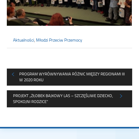
Aktualności
,
Młodzi Przeciw Przemocy
PROGRAM WYRÓWNYWANIA RÓŻNIC MIĘDZY REGIONAMI III
W 2020 ROKU
PROJEKT „ŻŁOBEK BAJKOWY LAS – SZCZĘŚLIWE DZIECKO,
SPOKOJNI RODZICE”