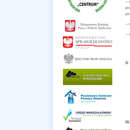
– 
pr
ps
– 
– 
II
II