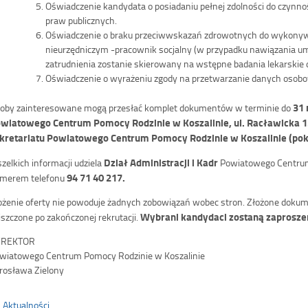
Oświadczenie kandydata o posiadaniu pełnej zdolności do czynnoś
praw publicznych.
Oświadczenie o braku przeciwwskazań zdrowotnych do wykonyw
nieurzędniczym -pracownik socjalny (w przypadku nawiązania u
zatrudnienia zostanie skierowany na wstępne badania lekarskie
Oświadczenie o wyrażeniu zgody na przetwarzanie danych osobowy
31
oby zainteresowane mogą przesłać komplet dokumentów w terminie do
wiatowego Centrum Pomocy Rodzinie w Koszalinie, ul. Racławicka 13
kretariatu Powiatowego Centrum Pomocy Rodzinie w Koszalinie (pok
Dział Administracji i Kadr
zelkich informacji udziela
Powiatowego Centrum
94 71 40 217.
merem telefonu
ożenie oferty nie powoduje żadnych zobowiązań wobec stron. Złożone doku
Wybrani kandydaci zostaną zaprosze
iszczone po zakończonej rekrutacji.
YREKTOR
wiatowego Centrum Pomocy Rodzinie w Koszalinie
rosława Zielony
Aktualności