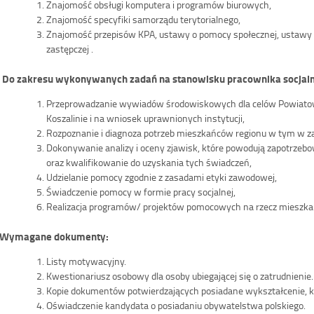
Znajomość obsługi komputera i programów biurowych,
Znajomość specyfiki samorządu terytorialnego,
Znajomość przepisów KPA, ustawy o pomocy społecznej, ustawy o
zastępczej .
. Do zakresu wykonywanych zadań na stanowisku pracownika socjaln
Przeprowadzanie wywiadów środowiskowych dla celów Powiato
Koszalinie i na wniosek uprawnionych instytucji,
Rozpoznanie i diagnoza potrzeb mieszkańców regionu w tym w zak
Dokonywanie analizy i oceny zjawisk, które powodują zapotrzeb
oraz kwalifikowanie do uzyskania tych świadczeń,
Udzielanie pomocy zgodnie z zasadami etyki zawodowej,
Świadczenie pomocy w formie pracy socjalnej,
Realizacja programów/ projektów pomocowych na rzecz mieszka
 Wymagane dokumenty:
Listy motywacyjny.
Kwestionariusz osobowy dla osoby ubiegającej się o zatrudnienie.
Kopie dokumentów potwierdzających posiadane wykształcenie, k
Oświadczenie kandydata o posiadaniu obywatelstwa polskiego.