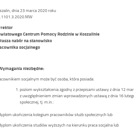
szalin, dnia 23 marca 2020 roku
.1101.3.2020.MW
rektor
wiatowego Centrum Pomocy Rodzinie w Koszalinie
łasza nabór na stanowisko
acownika socjalnego
 Wymagania niezbędne:
acownikiem socjalnym może być osoba, która posiada:
poziom wykształcenia zgodny z przepisami ustawy z dnia 12 mar
z uwzględnieniem zmian wprowadzonych ustawą z dnia 16 luteg
społecznej, tj. m.in.:
dyplom ukończenia kolegium pracowników służb społecznych lub
dyplom ukończenia studiów wyższych na kierunku praca socjalna lub