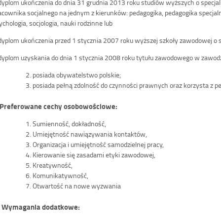
dyplom ukończenia do dnia 31 grudnia 2013 roku studiów wyższych o specja
acownika socjalnego na jednym z kierunków: pedagogika, pedagogika specjalna,
ychologia, socjologia, nauki rodzinne lub
dyplom ukończenia przed 1 stycznia 2007 roku wyższej szkoły zawodowej o sp
dyplom uzyskania do dnia 1 stycznia 2008 roku tytułu zawodowego w zawodz
posiada obywatelstwo polskie;
posiada pełną zdolność do czynności prawnych oraz korzysta z pe
. Preferowane cechy osobowościowe:
Sumienność, dokładność,
Umiejętność nawiązywania kontaktów,
Organizacja i umiejętność samodzielnej pracy,
Kierowanie się zasadami etyki zawodowej,
Kreatywność,
Komunikatywność,
Otwartość na nowe wyzwania
I. Wymagania dodatkowe: