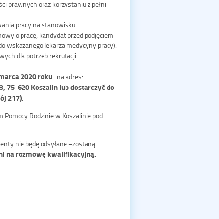
ci prawnych oraz korzystaniu z pełni
ania pracy na stanowisku
mowy o pracę, kandydat przed podjęciem
 do wskazanego lekarza medycyny pracy).
ch dla potrzeb rekrutacji .
 marca 2020 roku
na adres:
, 75-620 Koszalin lub dostarczyć do
ój 217).
 Pomocy Rodzinie w Koszalinie pod
menty nie będę odsyłane –zostaną
ni na rozmowę kwalifikacyjną.