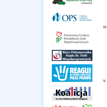
IV
V.