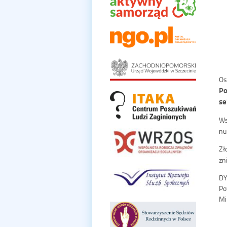
Os
Po
se
Ws
nu
Zł
zn
D
Po
Mi