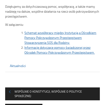
Dziękujemy za dotychczasową pomoc, współpracę, a także mamy
nadzieję na dalsze, wspólne działania na rzecz osób pokrzywdzonych
przestępstwem.
W załączeniu:
Schemat współpracy między Instytucją a Ośrodkiem
Pomocy Pokrzywdzonym Przestępstwem
Stowarzyszenia SOS dla Rodziny.
Informacje dotyczące pomocy świadczonej przez
Ośrodek Pomocy Pokrzywdzonym Przestępstwem.
Aktualności
WSPÓLNIE O KONSTYTUCJI, WSPÓLNIE O POLITYCE
SPOŁECZNEJ