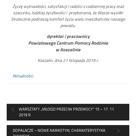
Życzę wytrwałości, satysfakcji i radości z codziennej pracy oraz
szacunku, ludzkiej życzliwości i przekonania, że Wasze wysiłki
Skutecznie podnoszą komfort życia wielu mieszkańców naszego
powiatu.
dyrektor i pracownicy
Powiatowego Centrum Pomocy Rodzinie
w Koszalinie
Koszalin, dnia 21 listopada 2019 r.
Aktualności
WARSZTATY „MŁODZI PRZECIW PRZEMOCY” 15 – 17. 11.
2019 R
DOPALACZE – NOWE NARKOTYKI, CHARAKTERYSTYKA
ZJAWISKA