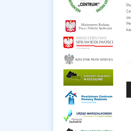
Po
Ce
os
Pe
ka