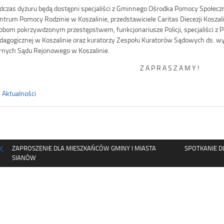
dczas dyżuru będą dostępni specjaliści z Gminnego Ośrodka Pomocy Społecz
ntrum Pomocy Rodzinie w Koszalinie, przedstawiciele Caritas Diecezji Kosz
obom pokrzywdzonym przestępstwem, funkcjonariusze Policji, specjaliści z 
dagogicznej w Koszalinie oraz kuratorzy Zespołu Kuratorów Sądowych ds.
rnych Sądu Rejonowego w Koszalinie.
Z A P R A S Z A M Y !
Aktualności
ZAPROSZENIE DLA MIESZKAŃCÓW GMINY I MIASTA
SPOTKANIE D
SIANÓW