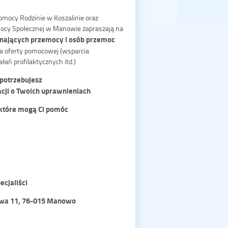
mocy Rodzinie w Koszalinie oraz
cy Społecznej w Manowie zapraszają na
znających przemocy i osób przemoc
a oferty pomocowej (wsparcia
łań profilaktycznych itd.)
 potrzebujesz
acji o Twoich uprawnieniach
h które mogą Ci pomóc
ecjaliści
jowa 11, 76-015 Manowo