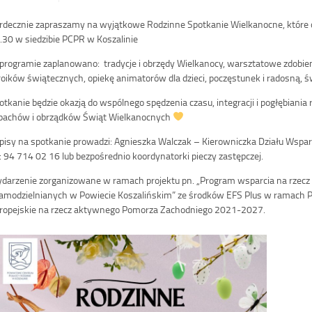
rdecznie zapraszamy na wyjątkowe Rodzinne Spotkanie Wielkanocne, które od
.30 w siedzibie PCPR w Koszalinie
programie zaplanowano: tradycje i obrzędy Wielkanocy, warsztatowe zdobien
roików świątecznych, opiekę animatorów dla dzieci, poczęstunek i radosną, 
otkanie będzie okazją do wspólnego spędzenia czasu, integracji i pogłębiania r
pachów i obrządków Świąt Wielkanocnych
pisy na spotkanie prowadzi: Agnieszka Walczak – Kierowniczka Działu Wsparc
l: 94 714 02 16 lub bezpośrednio koordynatorki pieczy zastępczej.
darzenie zorganizowane w ramach projektu pn. „Program wsparcia na rzecz 
amodzielnianych w Powiecie Koszalińskim” ze środków EFS Plus w ramach 
ropejskie na rzecz aktywnego Pomorza Zachodniego 2021-2027.