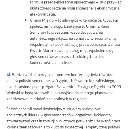
formule przedsiębiorstwa społecznego – jako przykład
skutecznego łączenia misji społecznej z ekonomiczną
efektywnością.
Gmina Mielno – to silny głos w temacie partycypacji
społecznej i dialogu. Działająca tu Gminna Rada
Seniorów to przestrzeń współdecydowania i
autentycznego włączania seniorów w życie lokalnej
wspólnoty. Jak podkreśliła jej przewodnicząca, Danuta
Kwolik-Marcinkowska, dialog międzypokoleniowy i
głos seniorów w sprawach lokalnych to dziś
konieczność, a nie luksus.
Bardzo wartościowym elementem konferencji była również
analiza polityki senioralnej w 8 gminach Powiatu Koszalińskiego,
przedstawiona przez p. Agatę Szewczyk – Zastępcę Dyrektora PCPR.
Wnioski te będą stanowić punkt wyjścia do dalszego planowania i
koordynowania działań senioralnych w regionie.
Całość dopełnił panel dyskusyjny z udziałem praktyków i
społecznych liderek – głos samorządów, organizacji kobiecych,
stowarzyszeń oraz instytucji publicznych potwierdził, że współpraca i
lokalne zaangażowanie to klucz do skutecznej i empatycznej polityki