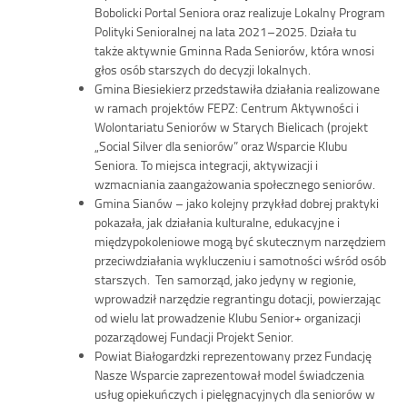
Bobolicki Portal Seniora oraz realizuje Lokalny Program
Polityki Senioralnej na lata 2021–2025. Działa tu
także aktywnie Gminna Rada Seniorów, która wnosi
głos osób starszych do decyzji lokalnych.
Gmina Biesiekierz przedstawiła działania realizowane
w ramach projektów FEPZ: Centrum Aktywności i
Wolontariatu Seniorów w Starych Bielicach (projekt
„Social Silver dla seniorów” oraz Wsparcie Klubu
Seniora. To miejsca integracji, aktywizacji i
wzmacniania zaangażowania społecznego seniorów.
Gmina Sianów – jako kolejny przykład dobrej praktyki
pokazała, jak działania kulturalne, edukacyjne i
międzypokoleniowe mogą być skutecznym narzędziem
przeciwdziałania wykluczeniu i samotności wśród osób
starszych. Ten samorząd, jako jedyny w regionie,
wprowadził narzędzie regrantingu dotacji, powierzając
od wielu lat prowadzenie Klubu Senior+ organizacji
pozarządowej Fundacji Projekt Senior.
Powiat Białogardzki reprezentowany przez Fundację
Nasze Wsparcie zaprezentował model świadczenia
usług opiekuńczych i pielęgnacyjnych dla seniorów w