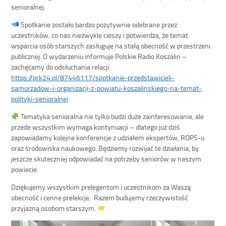
senioralnej.
Spotkanie zostało bardzo pozytywnie odebrane przez
uczestników, co nas niezwykle cieszy i potwierdza, że temat
wsparcia osób starszych zasługuje na stałą obecność w przestrzeni
publicznej. O wydarzeniu informuje Polskie Radio Koszalin –
zachęcamy do odsłuchania relacji:
https://prk24.pl/87446117/spotkanie-przedstawicieli-
samorzadow-i-organizacji-z-powiatu-koszalinskiego-na-temat-
polityki-senioralnej
Tematyka senioralna nie tylko budzi duże zainteresowanie, ale
przede wszystkim wymaga kontynuacji – dlatego już dziś
zapowiadamy kolejne konferencje z udziałem ekspertów, ROPS-u
oraz środowiska naukowego. Będziemy rozwijać te działania, by
jeszcze skuteczniej odpowiadać na potrzeby seniorów w naszym
powiecie.
Dziękujemy wszystkim prelegentom i uczestnikom za Waszą
obecność i cenne prelekcje. Razem budujemy rzeczywistość
przyjazną osobom starszym.