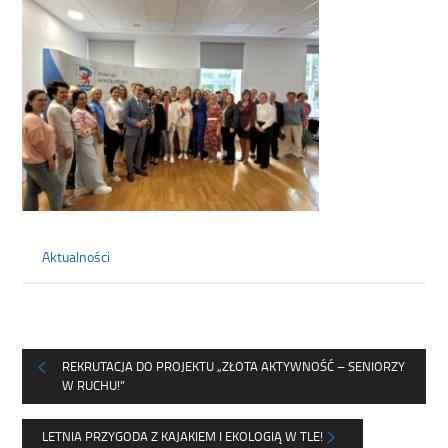
Aktualności
REKRUTACJA DO PROJEKTU „ZŁOTA AKTYWNOŚĆ – SENIORZY
W RUCHU!”
LETNIA PRZYGODA Z KAJAKIEM I EKOLOGIĄ W TLE!