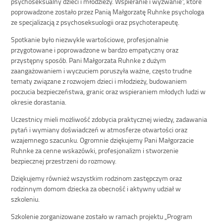
psychoseksualny dzieci i młodzieży. Wspieranie i wyzwanie”, które
poprowadzone zostało przez Panią Małgorzatę Ruhnke psychologa
ze specjalizacją z psychoseksuologii oraz psychoterapeutę.
Spotkanie było niezwykle wartościowe, profesjonalnie
przygotowane i poprowadzone w bardzo empatyczny oraz
przystępny sposób. Pani Małgorzata Ruhnke z dużym
zaangażowaniem i wyczuciem poruszyła ważne, często trudne
tematy związane z rozwojem dzieci i młodzieży, budowaniem
poczucia bezpieczeństwa, granic oraz wspieraniem młodych ludzi w
okresie dorastania.
Uczestnicy mieli możliwość zdobycia praktycznej wiedzy, zadawania
pytań i wymiany doświadczeń w atmosferze otwartości oraz
wzajemnego szacunku. Ogromnie dziękujemy Pani Małgorzacie
Ruhnke za cenne wskazówki, profesjonalizm i stworzenie
bezpiecznej przestrzeni do rozmowy.
Dziękujemy również wszystkim rodzinom zastępczym oraz
rodzinnym domom dziecka za obecność i aktywny udział w
szkoleniu.
Szkolenie zorganizowane zostało w ramach projektu „Program