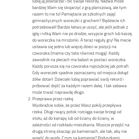
lubią ją powtarzać i bić swoje rekordy. Nazwa może
bardziej Wam się skojarzyć z grą planszową, ale tym
razem to nie to! Pamiętacie ze szkolnych zajęć
gimnastycznych woreczki z grochem? Będziecie ich
potrzebowali! Bardzo łatwo je uszyć, ale jeśli jednak z
igłą i nitką Wam nie po drodze, wsypcie groch lub kaszę
do woreczka na mrożonki. A teraz reguły gry! Na mecie
ustawia się jedno lub więcej dzieci w pozycji na
czworaka (mama czy tata również mogą). Każdy
zawodnik na plecach ma balast w postaci woreczka.
Każdy porusza się na czworaka najszybciej jak potrafi.
Gdy woreczek spadnie zaznaczamy od miejsca dokąd
żółw dotarł. Dzieciaki lubią poprawiać swój rekord i
próbować dojść za każdym razem dalej. I tak zabawa
może trwać naprawdę długo.
Przeprawa przez rzekę
Wyobraźcie sobie, że przez Wasz pokój przepływa
rzeka. Długi rwący potok rozciąga swoje brzegi od
stołu, aż do kanapy lub od ściany do ściany, w
zależności od rozkładu mieszkania. Musicie przejść na
drugą stronę skacząc po kamieniach, ale tak, aby nie
wpaść do wody. Czym są kamienie? Poduszkami