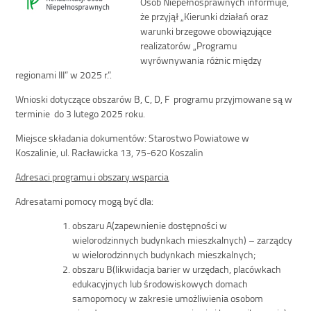
Osób Niepełnosprawnych informuje,
że przyjął „Kierunki działań oraz
warunki brzegowe obowiązujące
realizatorów „Programu
wyrównywania różnic między
regionami III” w 2025 r.”.
Wnioski dotyczące obszarów B, C, D, F programu przyjmowane są w
terminie do 3 lutego 2025 roku.
Miejsce składania dokumentów: Starostwo Powiatowe w
Koszalinie, ul. Racławicka 13, 75-620 Koszalin
Adresaci programu i obszary wsparcia
Adresatami pomocy mogą być dla:
obszaru A(zapewnienie dostępności w
wielorodzinnych budynkach mieszkalnych) – zarządcy
w wielorodzinnych budynkach mieszkalnych;
obszaru B(likwidacja barier w urzędach, placówkach
edukacyjnych lub środowiskowych domach
samopomocy w zakresie umożliwienia osobom