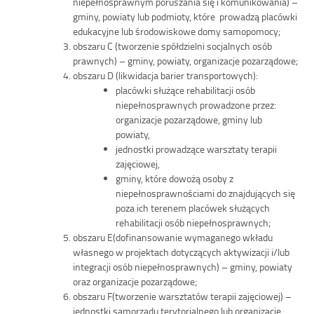
niepełnosprawnym poruszania się i komunikowania) –
gminy, powiaty lub podmioty, które prowadzą placówki
edukacyjne lub środowiskowe domy samopomocy;
obszaru C (tworzenie spółdzielni socjalnych osób
prawnych) – gminy, powiaty, organizacje pozarządowe;
obszaru D (likwidacja barier transportowych):
placówki służące rehabilitacji osób
niepełnosprawnych prowadzone przez:
organizacje pozarządowe, gminy lub
powiaty,
jednostki prowadzące warsztaty terapii
zajęciowej,
gminy, które dowożą osoby z
niepełnosprawnościami do znajdujących się
poza ich terenem placówek służących
rehabilitacji osób niepełnosprawnych;
obszaru E(dofinansowanie wymaganego wkładu
własnego w projektach dotyczących aktywizacji i/lub
integracji osób niepełnosprawnych) – gminy, powiaty
oraz organizacje pozarządowe;
obszaru F(tworzenie warsztatów terapii zajęciowej) –
jednostki samorządu terytorialnego lub organizacje