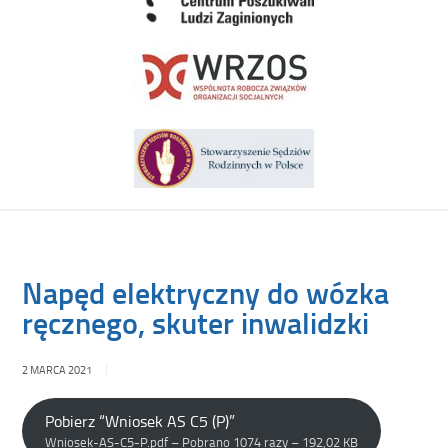
Napęd elektryczny do wózka
ręcznego, skuter inwalidzki
2 MARCA 2021
Pobierz “Wniosek AS C5 (P)”
Wniosek-AS-C5-P.pdf – Pobrano 1074 razy – 192,02 KB